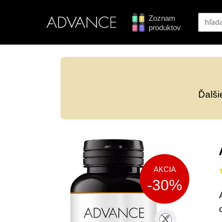
Zoznam
produktov
Ďalši
AKCIA
-30%