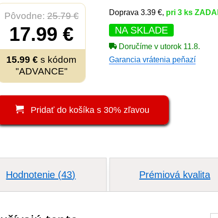
Doprava 3.39 €,
pri 3 ks ZAD
Pôvodne:
25.79 €
17.99 €
NA SKLADE
Doručíme v utorok 11.8.
15.99 €
s kódom
Garancia vrátenia peňazí
"ADVANCE"
Pridať do košíka s 30% zľavou
Hodnotenie (
43
)
Prémiová kvalita