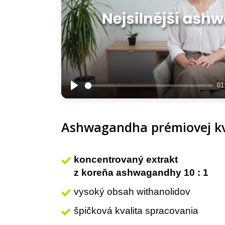
01
Play
Ashwagandha prémiovej kv
koncentrovaný extrakt
z koreňa ashwagandhy 10 : 1
vysoký obsah withanolidov
špičková kvalita spracovania